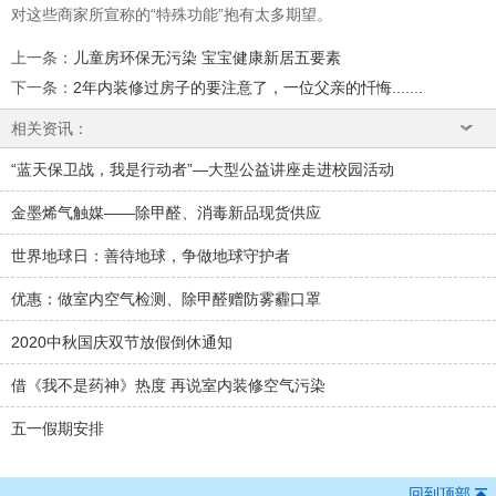
对这些商家所宣称的“特殊功能”
抱有太多期望。
上一条
：
儿童房环保无污染 宝宝健康新居五要素
下一条
：
2年内装修过房子的要注意了，一位父亲的忏悔.......
相关资讯：
“蓝天保卫战，我是行动者”—大型公益讲座走进校园活动
金墨烯气触媒——除甲醛、消毒新品现货供应
世界地球日：善待地球，争做地球守护者
优惠：做室内空气检测、除甲醛赠防雾霾口罩
2020中秋国庆双节放假倒休通知
借《我不是药神》热度 再说室内装修空气污染
五一假期安排
回到顶部