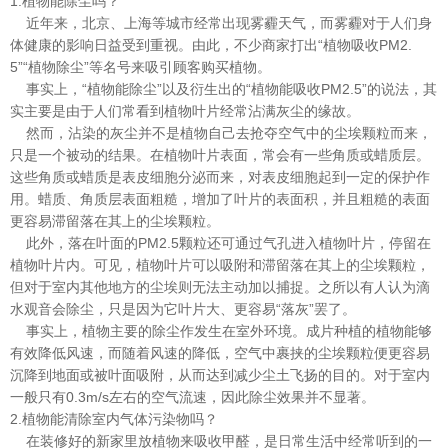
1.植物能除尘吗？
近年来，北京、上海等城市经常出现雾霾天气，而雾霾对于人们身
体健康的影响日益受到重视。由此，不少商家打出“植物吸收PM2.
5”“植物除尘”等名号来吸引顾客购买植物。
事实上，“植物能除尘”以及衍生出的“植物能吸收PM2.5”的说法，其
实主要是由于人们常看到植物叶片经常沾满灰尘的缘故。
然而，沾染的灰尘并不是植物自己去抢夺空气中的尘埃颗粒而来，
只是一个被动的结果。在植物叶片表面，常会有一些角质或蜡质层。
这些角质或蜡质是表皮细胞分泌而来，对表皮细胞起到一定的保护作
用。蜡质、角质层表面粗糙，增加了叶片的表面积，并且粗糙的表面
更容易滞留落在其上的尘埃颗粒。
此外，落在叶面的PM2.5颗粒还可通过气孔进入植物叶片，停留在
植物叶片内。可见，植物叶片可以吸附和滞留落在其上的尘埃颗粒，
但对于室内其他地方的尘埃则无法主动加以捕捉。之所以有人认为滴
水观音会除尘，只是因为它叶片大、更容易“落灰”罢了。
事实上，植物主要的除尘作发生在室外环境。成片种植的植物能够
有效降低风速，而随着风速的降低，空气中裹挟的尘埃颗粒便更容易
沉降到地面或被叶面吸附，从而达到减少尘土飞扬的目的。对于室内
一般只有0.3m/s左右的空气流速，因此除尘效果并不显著。
2.植物能清除室内气体污染物吗？
在装修好的新家里放植物来吸收甲醛，是日常生活中经常听到的一