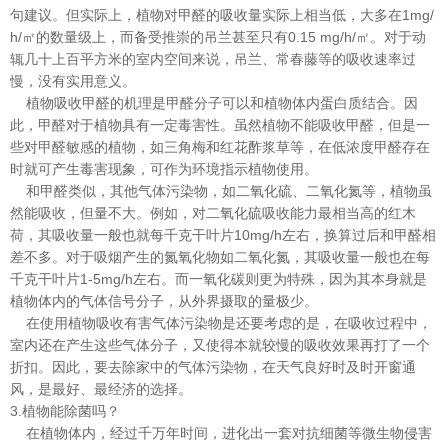
句建议。但实际上，植物对甲醛的吸收量实际上相当低，大多在1mg/
h/㎡的数量级上，而备受推崇的吊兰甚至只有0.15 mg/h/㎡。对于动
辄几十上百平方米的室内空间来说，吊兰、常春藤等的吸收速率过
慢，没有实用意义。
植物吸收甲醛的机理是甲醛分子可以和植物体内蛋白质结合。因
此，甲醛对于植物具有一定毒害性。虽然植物不能吸收甲醛，但是一
些对甲醛敏感的植物，如三角梅和红花酢浆草等，在低浓度甲醛存在
时就可产生毒害现象，可作为环境指示植物使用。
和甲醛类似，其他气体污染物，如二氧化硫、二氧化氮等，植物虽
然能吸收，但量不大。例如，对二氧化硫吸收能力最相当高的红木
荷，其吸收量一般也就每千克干叶片10mg/h左右，换算过后和甲醛相
差不多。对于吸烟产生的氮氧化物如二氧化氮，其吸收量一般也在每
千克干叶片1-5mg/h左右。而一氧化碳则更为特殊，因为其本身就是
植物体内的气体信号分子，从外界摄取的量极少。
在使用植物吸收有害气体污染物是还要考虑的是，在吸收过程中，
室内还在产生这些气体分子，又使得本就较慢的吸收效果再打了一个
折扣。因此，要去除家中的气体污染物，在天气良好时及时开窗通
风，是最好、最经济的选择。
3.植物能除菌吗？
在植物体内，经过千万年时间，进化出一套对抗细菌等微生物侵害