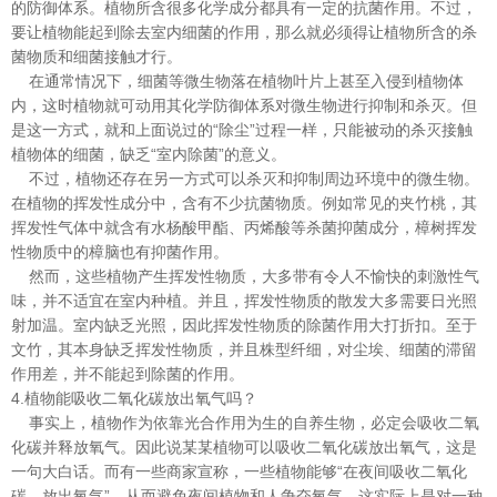
的防御体系。植物所含很多化学成分都具有一定的抗菌作用。不过，
要让植物能起到除去室内细菌的作用，那么就必须得让植物所含的杀
菌物质和细菌接触才行。
在通常情况下，细菌等微生物落在植物叶片上甚至入侵到植物体
内，这时植物就可动用其化学防御体系对微生物进行抑制和杀灭。但
是这一方式，就和上面说过的“除尘”过程一样，只能被动的杀灭接触
植物体的细菌，缺乏“室内除菌”的意义。
不过，植物还存在另一方式可以杀灭和抑制周边环境中的微生物。
在植物的挥发性成分中，含有不少抗菌物质。例如常见的夹竹桃，其
挥发性气体中就含有水杨酸甲酯、丙烯酸等杀菌抑菌成分，樟树挥发
性物质中的樟脑也有抑菌作用。
然而，这些植物产生挥发性物质，大多带有令人不愉快的刺激性气
味，并不适宜在室内种植。并且，挥发性物质的散发大多需要日光照
射加温。室内缺乏光照，因此挥发性物质的除菌作用大打折扣。至于
文竹，其本身缺乏挥发性物质，并且株型纤细，对尘埃、细菌的滞留
作用差，并不能起到除菌的作用。
4.植物能吸收二氧化碳放出氧气吗？
事实上，植物作为依靠光合作用为生的自养生物，必定会吸收二氧
化碳并释放氧气。因此说某某植物可以吸收二氧化碳放出氧气，这是
一句大白话。而有一些商家宣称，一些植物能够“在夜间吸收二氧化
碳，放出氧气”，从而避免夜间植物和人争夺氧气，这实际上是对一种