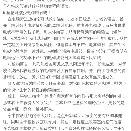
具有特殊代谢过程的植物类群的误读。
5.植物能减少电磁辐射吗？
在电脑旁边放植物可以减少辐射”，这条已经是个古老的谣言。首
先，辐射分为电磁辐射和电离辐射两种。前者是电磁波，而后者是带
电或不带电的粒子流。对人体而言，只有特殊频率的电磁波（紫外
线、γ射线等）及电离辐射，由于能造成人体生物分子功能紊乱，从而
一定程度上对健康造成风险。但电脑本身不产生电离辐射，其产生的
电磁辐射也并非紫外线、γ射线等极端电磁波。目前也没有证据表明在
电脑运行的功率下产生的电磁波能对人体造成不良影响。
对植物而言，其只能遮盖可见光及其附近频率的一段电磁波，对于
较长波段和较短波段的电磁辐射没有屏蔽作用。并且由于电磁波的传
播特性，放在一旁的植物对于阻挡电磁辐射是没有丝毫用处的。
仙人掌防辐射的谣言，只是来源于对它能在极端酷热和烈日照射下
的环境中生长的特性的误读而已。
综上，
事实上植物们并没有商家所宣传的具有那么多特别的好处。
那些看上
去很诱人的“好处”，基本都缺乏坚实的理论基础，更多的是
依靠夸张、附会、
脑补而来。
家中摆放植物的最大好处，是点缀家庭，让家变的更有格调和趣
味。同时由
于植物的蒸腾作用，能在一定程度上改善室内空气湿度。
在选择家居植物时，应
该按照自己的喜好和样式搭配来选择，而不要