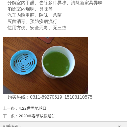
分解室内甲醛、去除多种异味、清除新家具异味
消除室内烟味、臭味等
汽车内除甲醛、除味、杀菌
灭菌消毒、预防疾病流行
使用方便、安全无毒、无三致
购买热线：
0311-89270619 15103110575
上一条
：
4.22世界地球日
下一条
：
2020年春节放假通知
相关资讯：