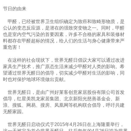
节日的由来
甲醛，已经被世界卫生组织确定为致癌和致畸形物质，是
公认的变态反应源，是潜在的强致突变物之一。同时，甲醛
也是室内空气污染
的首要因素，许多不合格的家具和装修材
料都存在甲醛超标的情况，给人们的生活与身心健康带来严
重危害！
在这样的社会现状下，世界无醛日倡议大家可以通过改进
家具生产技术，推广原态生活来减少甲醛对人类的影响。希
望通过世界无醛日
的倡导，切实减少甲醛对生活的影响，同
时也对保护地球环境做出贡献。
世界无醛日，是由广州好莱客创意家居股份有限公司首发
倡导，红星美凯龙家居集团、北京新阳光慈善基金会、新
浪、搜狐、网易、搜
房、凤凰网等机构联合倡导，呼吁共建
无醛家园。
世界无醛日启动仪式于2015年4月26日在上海隆重举行，
这一天被定为首个世界无醛日，往后每年的4月26日皆为世界